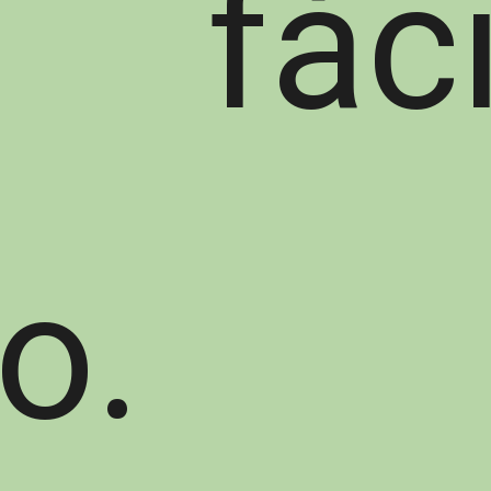
 fác
o.