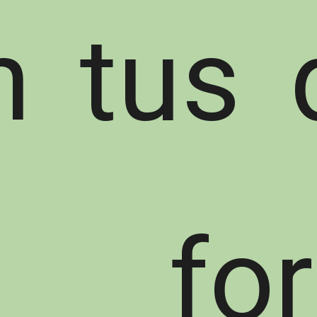
n tus 
for