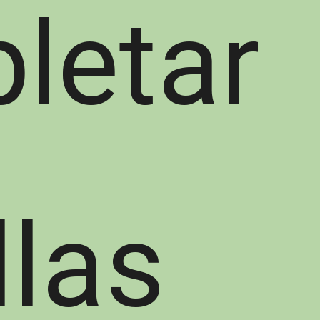
leta
nilla